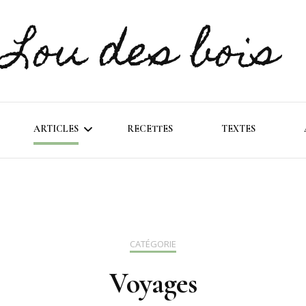
Lou des bois
ARTICLES
RECETTES
TEXTES
IRE DES
FILMS & SÉRIE
IQUES
ASTUCES & CONSEILS
CATÉGORIE
 EN PROMO
MUSIQUE
Voyages
VIEWS
BILLET D’HUMEUR