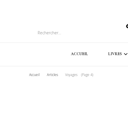
Rechercher :
ACCUEIL
LIVRES
Accueil
Articles
Voyages
(Page 4)
SOMMA
CHRON
LIVRES
INTER