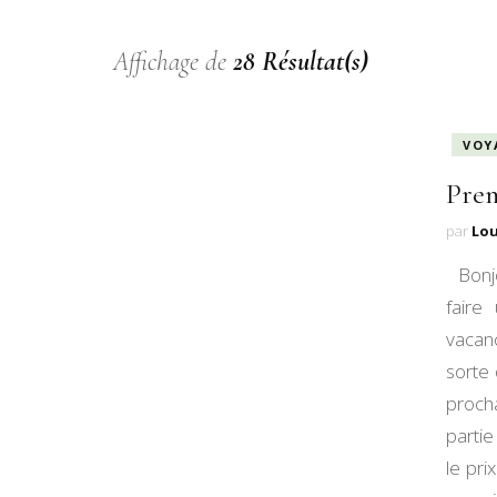
Affichage de
28 Résultat(s)
VOY
Prem
par
Lo
Bonjo
faire
vacan
sorte 
procha
parti
le pr