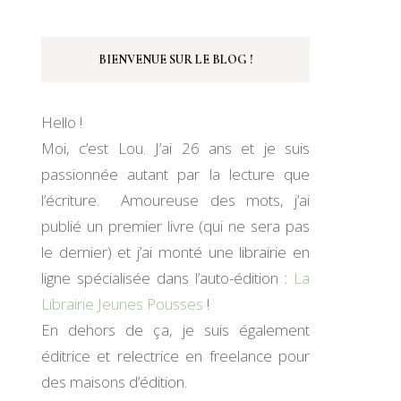
BIENVENUE SUR LE BLOG !
Hello !
Moi, c’est Lou. J’ai 26 ans et je suis
passionnée autant par la lecture que
l’écriture. Amoureuse des mots, j’ai
publié un premier livre (qui ne sera pas
le dernier) et j’ai monté une librairie en
ligne spécialisée dans l’auto-édition :
La
Librairie Jeunes Pousses
!
En dehors de ça, je suis également
éditrice et relectrice en freelance pour
des maisons d’édition.