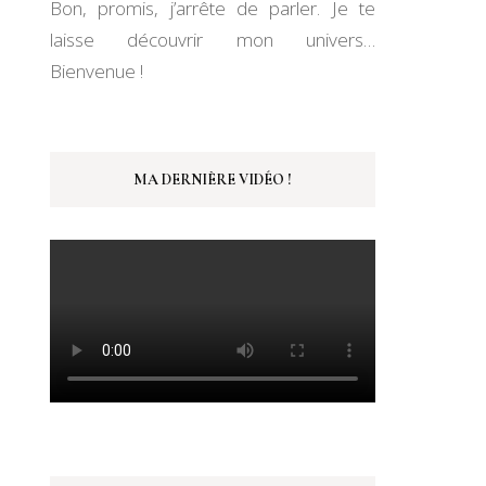
Bon, promis, j’arrête de parler. Je te
laisse découvrir mon univers…
Bienvenue !
MA DERNIÈRE VIDÉO !