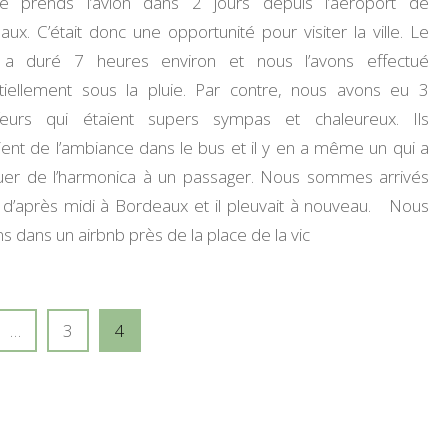
e prends l’avion dans 2 jours depuis l’aéroport de
ux. C’était donc une opportunité pour visiter la ville. Le
t a duré 7 heures environ et nous l’avons effectué
tiellement sous la pluie. Par contre, nous avons eu 3
feurs qui étaient supers sympas et chaleureux. Ils
ent de l’ambiance dans le bus et il y en a même un qui a
jouer de l’harmonica à un passager. Nous sommes arrivés
n d’après midi à Bordeaux et il pleuvait à nouveau. Nous
s dans un airbnb près de la place de la vic
Page
Page
…
3
4