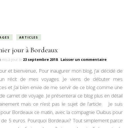
UN PEU DE MOI
MES TESTS
AGES
ARTICLES
VOYAGES
ier jour à Bordeaux
MES RECOMMANDATIONS
sur
u
mis à jour le
23 septembre 2018
Laisser un commentaire
Premier
MES CHALLENGES
ur et bienvenue, Pour inaugurer mon blog, j’ai décidé de
jour
à
 un récit de mes voyages. Je viens de débuter mes
MA VIE D’ENTREPRENEUSE
Bordeaux
ces et j’ai bien envie de me servir de ce blog comme une
de carnet de voyage. Je présenterai ce blog plus en détail
inement mais ce n’est pas le sujet de l’article. Je suis
e pour Bordeaux ce matin, avec la compagnie Ouibus pour
ix de 5 euros. Pourquoi Bordeaux? Tout simplement parce