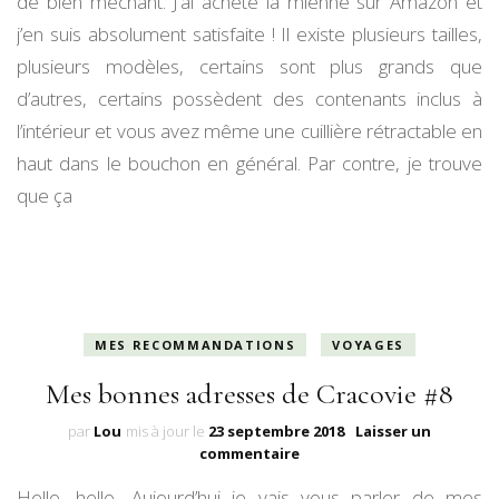
de bien méchant. J’ai acheté la mienne sur Amazon et
j’en suis absolument satisfaite ! Il existe plusieurs tailles,
plusieurs modèles, certains sont plus grands que
d’autres, certains possèdent des contenants inclus à
l’intérieur et vous avez même une cuillière rétractable en
haut dans le bouchon en général. Par contre, je trouve
que ça
MES RECOMMANDATIONS
VOYAGES
Mes bonnes adresses de Cracovie #8
par
Lou
mis à jour le
23 septembre 2018
Laisser un
sur
commentaire
Mes
Hello, hello, Aujourd’hui je vais vous parler de mes
bonnes