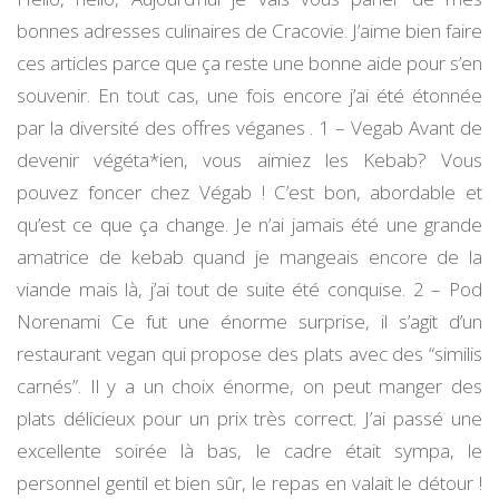
adresses
bonnes adresses culinaires de Cracovie. J’aime bien faire
de
ces articles parce que ça reste une bonne aide pour s’en
Cracovie
#8
souvenir. En tout cas, une fois encore j’ai été étonnée
par la diversité des offres véganes . 1 – Vegab Avant de
devenir végéta*ien, vous aimiez les Kebab? Vous
pouvez foncer chez Végab ! C’est bon, abordable et
qu’est ce que ça change. Je n’ai jamais été une grande
amatrice de kebab quand je mangeais encore de la
viande mais là, j’ai tout de suite été conquise. 2 – Pod
Norenami Ce fut une énorme surprise, il s’agit d’un
restaurant vegan qui propose des plats avec des “similis
carnés”. Il y a un choix énorme, on peut manger des
plats délicieux pour un prix très correct. J’ai passé une
excellente soirée là bas, le cadre était sympa, le
personnel gentil et bien sûr, le repas en valait le détour !