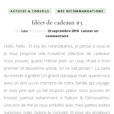
ASTUCES & CONSEILS
MES RECOMMANDATIONS
Idées de cadeaux #3
par
Lou
mis à jour le
23 septembre 2018
Laisser un
sur
commentaire
Idées
Hello, hello, Et oui, les retardataires, je pense à vous et
de
cadeaux
je vous propose une troisième sélection de cadeaux.
#3
Vous pouvez quand même jeter un coup d’oeil à mon
premier et deuxième article, on ne sait jamais ! La carte
du monde à gratter Un grand classique mais quand vous
avez un ami ou un membre de votre famille qui voyage,
je vous jure que ça fait toujours plaisir. Vous pouvez en
trouver partout notamment à Nature & Découvertes.
Une box de thé Je vous embête avec mes petites boîtes
surprises, mais j’adore le concept. Et pour les amateurs