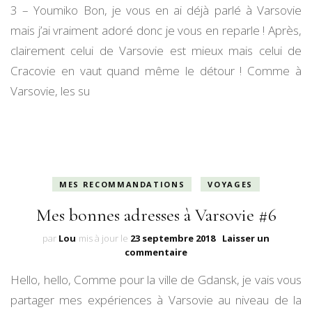
3 – Youmiko Bon, je vous en ai déjà parlé à Varsovie
mais j’ai vraiment adoré donc je vous en reparle ! Après,
clairement celui de Varsovie est mieux mais celui de
Cracovie en vaut quand même le détour ! Comme à
Varsovie, les su
MES RECOMMANDATIONS
VOYAGES
Mes bonnes adresses à Varsovie #6
par
Lou
mis à jour le
23 septembre 2018
Laisser un
sur
commentaire
Mes
Hello, hello, Comme pour la ville de Gdansk, je vais vous
bonnes
adresses
partager mes expériences à Varsovie au niveau de la
à