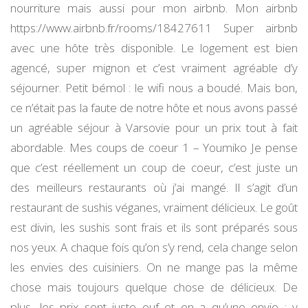
nourriture mais aussi pour mon airbnb. Mon airbnb
Varsovie
#6
https://www.airbnb.fr/rooms/18427611 Super airbnb
avec une hôte très disponible. Le logement est bien
agencé, super mignon et c’est vraiment agréable d’y
séjourner. Petit bémol : le wifi nous a boudé. Mais bon,
ce n’était pas la faute de notre hôte et nous avons passé
un agréable séjour à Varsovie pour un prix tout à fait
abordable. Mes coups de coeur 1 – Youmiko Je pense
que c’est réellement un coup de coeur, c’est juste un
des meilleurs restaurants où j’ai mangé. Il s’agit d’un
restaurant de sushis véganes, vraiment délicieux. Le goût
est divin, les sushis sont frais et ils sont préparés sous
nos yeux. A chaque fois qu’on s’y rend, cela change selon
les envies des cuisiniers. On ne mange pas la même
chose mais toujours quelque chose de délicieux. De
plus, les prix sont juste ouf et on a qu’une envie : y