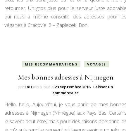
retourner. Un gros plus pour le serveur juste adorable
qui nous a même conseillé des adresses pour les
véganes à Cracovie. 2 – Zapiecek Bon,
MES RECOMMANDATIONS
VOYAGES
Mes bonnes adresses à Nijmegen
par
Lou
mis à jour le
23 septembre 2018
Laisser un
sur
commentaire
Mes
Hello, hello, Aujourd’hui, je vous parle de mes bonnes
bonnes
adresses
adresses à Nijmegen (Nimègue) aux Pays Bas. Certains
à
le savent peut être, mais pour des raisons personnelles
Nijmegen
je m’y suis rendue souvent et j’avoue avoir eu quelques