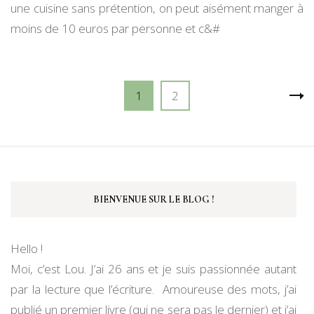
une cuisine sans prétention, on peut aisément manger à
moins de 10 euros par personne et c&#
Navigation
Page
Page
1
2
des
articles
BIENVENUE SUR LE BLOG !
Hello !
Moi, c’est Lou. J’ai 26 ans et je suis passionnée autant
par la lecture que l’écriture. Amoureuse des mots, j’ai
publié un premier livre (qui ne sera pas le dernier) et j’ai