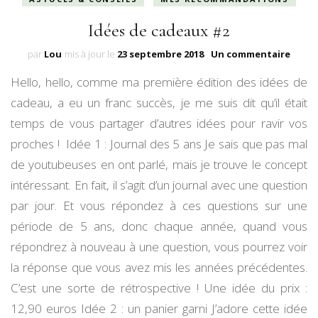
Idées de cadeaux #2
sur
par
Lou
mis à jour le
23 septembre 2018
Un commentaire
Idées
Hello, hello, comme ma première édition des idées de
de
cade
cadeau, a eu un franc succès, je me suis dit qu’il était
#2
temps de vous partager d’autres idées pour ravir vos
proches ! Idée 1 : Journal des 5 ans Je sais que pas mal
de youtubeuses en ont parlé, mais je trouve le concept
intéressant. En fait, il s’agit d’un journal avec une question
par jour. Et vous répondez à ces questions sur une
période de 5 ans, donc chaque année, quand vous
répondrez à nouveau à une question, vous pourrez voir
la réponse que vous avez mis les années précédentes.
C’est une sorte de rétrospective ! Une idée du prix :
12,90 euros Idée 2 : un panier garni J’adore cette idée