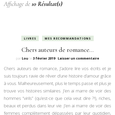
Affichage de
10 Résultat(s)
LIVRES
MES RECOMMANDATIONS
Chers auteurs de romance…
sur
par
Lou
le
3 février 2019
Laisser un commentaire
Chers
Chers auteurs de romance, J’adore lire vos écrits et je
auteurs
de
suis toujours ravie de rêver d’une histoire d’amour grâce
romance
à vous. Malheureusement, plus le temps passe et plus je
trouve vos histoires similaires. J’en ai marre de voir des
hommes “virils” (qu’est-ce que cela veut dire ?!), riches,
beaux et perdus dans leur vie. J’en ai marre de voir des
femmes complètement dépassées par leur quotidien,