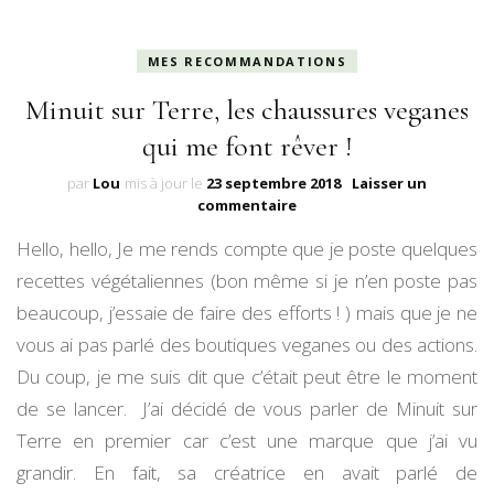
MES RECOMMANDATIONS
Minuit sur Terre, les chaussures veganes
qui me font rêver !
par
Lou
mis à jour le
23 septembre 2018
Laisser un
sur
commentaire
Minuit
Hello, hello, Je me rends compte que je poste quelques
sur
Terre,
recettes végétaliennes (bon même si je n’en poste pas
les
beaucoup, j’essaie de faire des efforts ! ) mais que je ne
chaussures
veganes
vous ai pas parlé des boutiques veganes ou des actions.
qui
Du coup, je me suis dit que c’était peut être le moment
me
font
de se lancer. J’ai décidé de vous parler de Minuit sur
rêver
Terre en premier car c’est une marque que j’ai vu
!
grandir. En fait, sa créatrice en avait parlé de