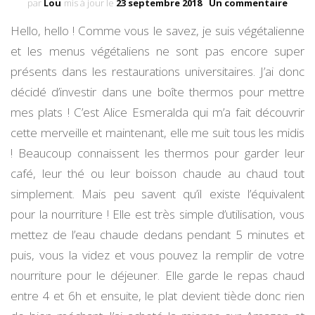
sur
par
Lou
mis à jour le
23 septembre 2018
Un commentaire
La
Hello, hello ! Comme vous le savez, je suis végétalienne
boîte
ther
et les menus végétaliens ne sont pas encore super
qui
présents dans les restaurations universitaires. J’ai donc
sauve
la
décidé d’investir dans une boîte thermos pour mettre
vie
mes plats ! C’est Alice Esmeralda qui m’a fait découvrir
!
cette merveille et maintenant, elle me suit tous les midis
! Beaucoup connaissent les thermos pour garder leur
café, leur thé ou leur boisson chaude au chaud tout
simplement. Mais peu savent qu’il existe l’équivalent
pour la nourriture ! Elle est très simple d’utilisation, vous
mettez de l’eau chaude dedans pendant 5 minutes et
puis, vous la videz et vous pouvez la remplir de votre
nourriture pour le déjeuner. Elle garde le repas chaud
entre 4 et 6h et ensuite, le plat devient tiède donc rien