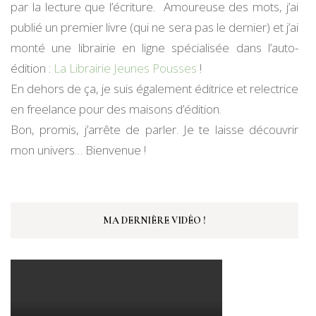
par la lecture que l’écriture. Amoureuse des mots, j’ai
publié un premier livre (qui ne sera pas le dernier) et j’ai
monté une librairie en ligne spécialisée dans l’auto-
édition :
La Librairie Jeunes Pousses
!
En dehors de ça, je suis également éditrice et relectrice
en freelance pour des maisons d’édition.
Bon, promis, j’arrête de parler. Je te laisse découvrir
mon univers… Bienvenue !
MA DERNIÈRE VIDÉO !