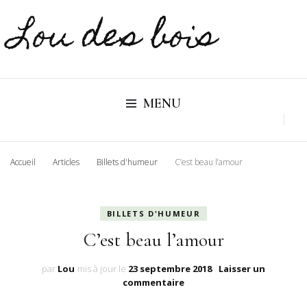
Lou des bois
MENU
Accueil
Articles
Billets d'humeur
C’est beau l’amour
BILLETS D'HUMEUR
C’est beau l’amour
par
Lou
mis à jour le
23 septembre 2018
Laisser un
sur
commentaire
C’est