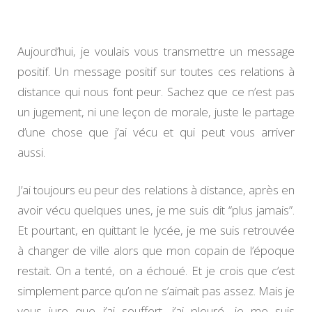
beau
l’amour
Aujourd’hui, je voulais vous transmettre un message
positif. Un message positif sur toutes ces relations à
distance qui nous font peur. Sachez que ce n’est pas
un jugement, ni une leçon de morale, juste le partage
d’une chose que j’ai vécu et qui peut vous arriver
aussi.
J’ai toujours eu peur des relations à distance, après en
avoir vécu quelques unes, je me suis dit “plus jamais”.
Et pourtant, en quittant le lycée, je me suis retrouvée
à changer de ville alors que mon copain de l’époque
restait. On a tenté, on a échoué. Et je crois que c’est
simplement parce qu’on ne s’aimait pas assez. Mais je
vous jure que j’ai souffert, j’ai pleuré, je me suis