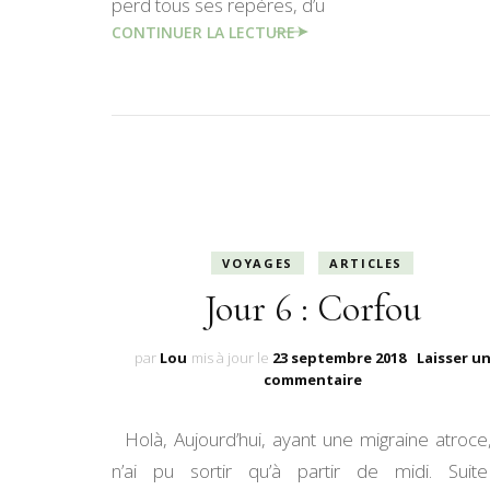
perd tous ses repères, d’u
CONTINUER LA LECTURE
VOYAGES
ARTICLES
Jour 6 : Corfou
par
Lou
mis à jour le
23 septembre 2018
Laisser u
sur
commentaire
Jour
6
Holà, Aujourd’hui, ayant une migraine atroce,
:
Corfou
n’ai pu sortir qu’à partir de midi. Suit