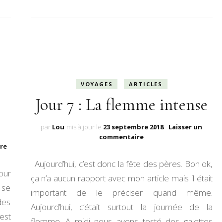
VOYAGES
ARTICLES
Jour 7 : La flemme intense
par
Lou
mis à jour le
23 septembre 2018
Laisser un
sur
commentaire
sur
re
Jour
Avancer,
7
Aujourd’hui, c’est donc la fête des pères. Bon ok,
quoi
:
our
qu’il
La
ça n’a aucun rapport avec mon article mais il était
en
flemme
 se
important de le préciser quand même.
coûte
intense
des
Aujourd’hui, c’était surtout la journée de la
’est
flemme. A midi nous avons testé des galettes