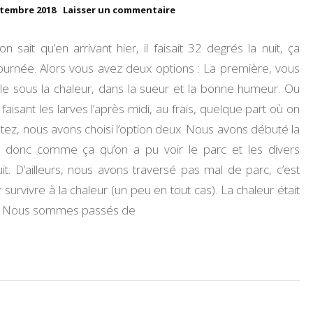
sur
ptembre 2018
Laisser un commentaire
UN PEU DE MOI
Jour
11
 sait qu’en arrivant hier, il faisait 32 degrés la nuit, ça
:
MES TESTS
Découvrons
rnée. Alors vous avez deux options : La première, vous
Athènes
le sous la chaleur, dans la sueur et la bonne humeur. Ou
VOYAGES
 faisant les larves l’après midi, au frais, quelque part où on
utez, nous avons choisi l’option deux. Nous avons débuté la
MES RECOMMANDATIONS
st donc comme ça qu’on a pu voir le parc et les divers
MES CHALLENGES
t. D’ailleurs, nous avons traversé pas mal de parc, c’est
survivre à la chaleur (un peu en tout cas). La chaleur était
MA VIE D’ENTREPRENEUSE
nir. Nous sommes passés de