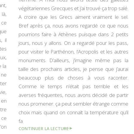
nt,
végétariennes Grecques et j’ai trouvé ça trop salé.
là,
A croire que les Grecs aiment vraiment le sel.
 ce
Bref après ça, nous avons regardé ce que nous
que
pourrions faire à Athènes puisque dans 2 petits
 il
jours, nous y allons. On a regardé pour les pass,
tes
pour visiter le Parthénon, l’Acropolis et les autres
ux,
monuments. D’ailleurs, j’imagine même pas la
 la
taille des prochains articles, je pense que j’aurai
l ne
beaucoup plus de choses à vous raconter.
ter
Comme le temps n’était pas terrible et les
ie,
averses fréquentes, nous avons décidé de partir
 en
nous promener. ça peut sembler étrange comme
tre
choix mais quand on connaît la température qu’il
 ce
fa
’on
CONTINUER LA LECTURE