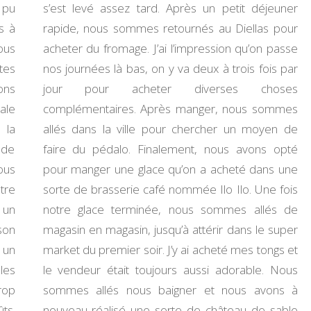
 pu
s’est levé assez tard. Après un petit déjeuner
s à
rapide, nous sommes retournés au Diellas pour
nous
acheter du fromage. J’ai l’impression qu’on passe
tes
nos journées là bas, on y va deux à trois fois par
ons
jour pour acheter diverses choses
ale
complémentaires. Après manger, nous sommes
 la
allés dans la ville pour chercher un moyen de
 de
faire du pédalo. Finalement, nous avons opté
ous
pour manger une glace qu’on a acheté dans une
tre
sorte de brasserie café nommée Ilo Ilo. Une fois
 un
notre glace terminée, nous sommes allés de
son
magasin en magasin, jusqu’à attérir dans le super
 un
market du premier soir. J’y ai acheté mes tongs et
les
le vendeur était toujours aussi adorable. Nous
rop
sommes allés nous baigner et nous avons à
ts.
nouveau réalisé une sorte de château de sable