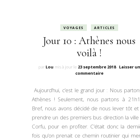
VOYAGES
ARTICLES
Jour 10 : Athènes nous
voilà !
par
Lou
mis à jour le
23 septembre 2018
Laisser u
sur
commentaire
Jour
10
Aujourd’hui, c’est le grand jour : Nous parton
:
Athènes
Athènes ! Seulement, nous partons à 21h
nous
Bref, nous avons décidé de nous lever tôt et
voilà
prendre un des premiers bus direction la ville
!
Corfu, pour en profiter. C’était donc la derni
fois qu’on prenait ce chemin routinier qui men