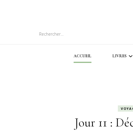
Rechercher :
ACCUEIL
LIVRES
SOMMA
CHRON
LIVRES
VOYA
Jour 11 : D
INTER