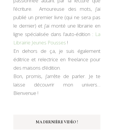
passionnée autant par la lecture que
l’écriture. Amoureuse des mots, j’ai
publié un premier livre (qui ne sera pas
le dernier) et j’ai monté une librairie en
ligne spécialisée dans l’auto-édition :
La
Librairie Jeunes Pousses
!
En dehors de ça, je suis également
éditrice et relectrice en freelance pour
des maisons d’édition.
Bon, promis, j’arrête de parler. Je te
laisse découvrir mon univers…
Bienvenue !
MA DERNIÈRE VIDÉO !