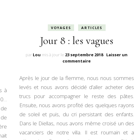
VOYAGES
ARTICLES
Jour 8 : les vagues
par
Lou
mis à jour le
23 septembre 2018
Laisser un
sur
commentaire
n
Jour
8
Après le jour de la flemme, nous nous sommes
:
les
levés et nous avons décidé d’aller acheter des
s à
vagues
trucs pour accompagner le reste des pâtes.
10…
Ensuite, nous avons profité des quelques rayons
 de
de soleil et puis, du cri persistant des enfants.
 de
Dans le Diellas, nous avons même croisé un des
ère
vacanciers de notre villa. Il est roumain et a
ait