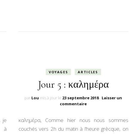
VOYAGES
ARTICLES
Jour 5 : καλημέρα
n
par
Lou
mis à jour le
23 septembre 2018
Laisser un
sur
commentaire
Jour
5
 je
καλημέρα, Comme hier nous nous sommes
:
καλημέρα
e à
couchés vers 2h du matin à l’heure grècque, on