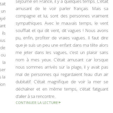
séjourné en France, il y a quelques temps. C’était
ait
amusant de le voir parler français. Mais sa
, un
compagne et lui, sont des personnes vraiment
ayé
sympathiques. Avec le mauvais temps, le vent
ant
soufflait et qui dit vent, dit vagues ! Nous avons
ils
pu, enfin, profiter de vraies vagues. Il faut dire
ous
que je suis un peu une enfant dans ma tête alors
 de
me jeter dans les vagues, c’est un plaisir sans
 ou
nom à mes yeux. C’était amusant car lorsque
 la
nous sommes arrivés sur la plage, il y avait pas
ser
mal de personnes qui regardaient l’eau d’un air
 la
dubitatif. C’était magnifique de voir la mer se
ion
déchaîner et en même temps, c’était fatiguant
d’aller à sa rencontre.
CONTINUER LA LECTURE