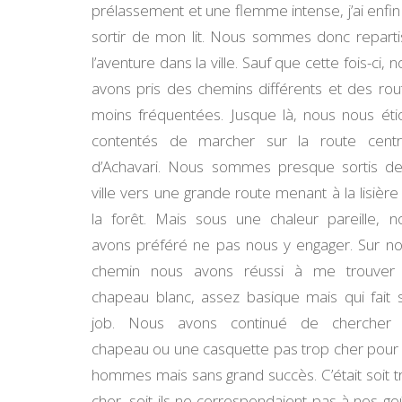
prélassement et une flemme intense, j’ai enfin
sortir de mon lit. Nous sommes donc reparti
l’aventure dans la ville. Sauf que cette fois-ci, 
avons pris des chemins différents et des rou
moins fréquentées. Jusque là, nous nous éti
contentés de marcher sur la route centr
d’Achavari. Nous sommes presque sortis de
ville vers une grande route menant à la lisière
la forêt. Mais sous une chaleur pareille, n
avons préféré ne pas nous y engager. Sur no
chemin nous avons réussi à me trouver
chapeau blanc, assez basique mais qui fait 
job. Nous avons continué de chercher
chapeau ou une casquette pas trop cher pour 
hommes mais sans grand succès. C’était soit t
cher, soit ils ne correspondaient pas à nos goû