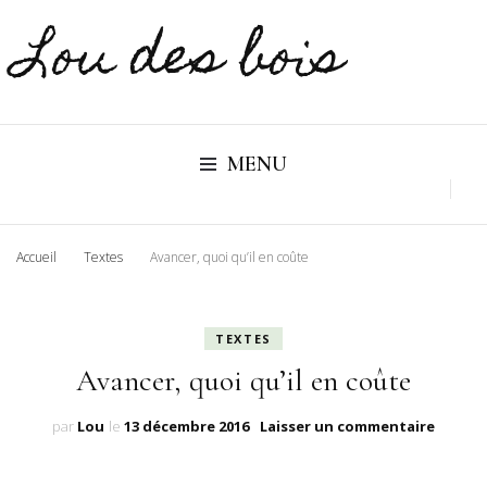
Lou des bois
MENU
Accueil
Textes
Avancer, quoi qu’il en coûte
TEXTES
Avancer, quoi qu’il en coûte
sur
par
Lou
le
13 décembre 2016
Laisser un commentaire
Avance
quoi