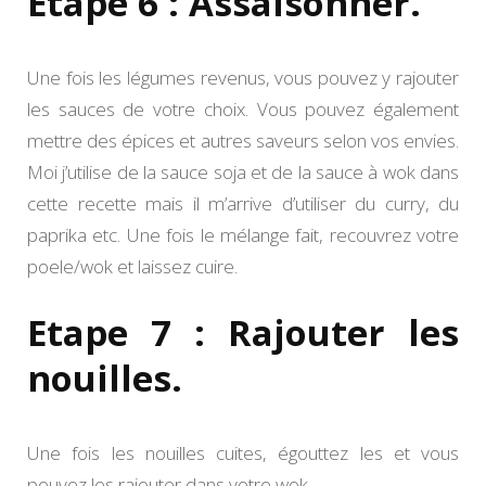
Etape 6 : Assaisonner.
Une fois les légumes revenus, vous pouvez y rajouter
les sauces de votre choix. Vous pouvez également
mettre des épices et autres saveurs selon vos envies.
Moi j’utilise de la sauce soja et de la sauce à wok dans
cette recette mais il m’arrive d’utiliser du curry, du
paprika etc. Une fois le mélange fait, recouvrez votre
poele/wok et laissez cuire.
Etape 7 : Rajouter les
nouilles.
Une fois les nouilles cuites, égouttez les et vous
pouvez les rajouter dans votre wok.