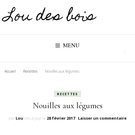
Lou des bois
MENU
Accueil
Recettes
Nouilles aux légumes
RECETTES
Nouilles aux légumes
sur
par
Lou
mis à jour le
28 février 2017
Laisser un commentaire
Noui
aux