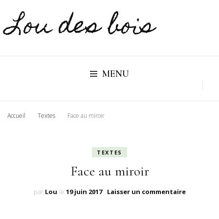
Lou des bois
MENU
Accueil
Textes
Face au miroir
TEXTES
Face au miroir
sur
par
Lou
le
19 juin 2017
Laisser un commentaire
Face
au