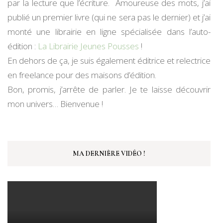
par la lecture que l’écriture. Amoureuse des mots, j’ai
publié un premier livre (qui ne sera pas le dernier) et j’ai
monté une librairie en ligne spécialisée dans l’auto-
édition :
La Librairie Jeunes Pousses
!
En dehors de ça, je suis également éditrice et relectrice
en freelance pour des maisons d’édition.
Bon, promis, j’arrête de parler. Je te laisse découvrir
mon univers… Bienvenue !
MA DERNIÈRE VIDÉO !