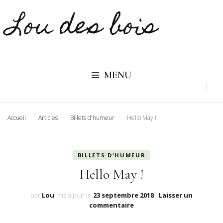
Lou des bois
MENU
Accueil
Articles
Billets d'humeur
Hello May !
BILLETS D'HUMEUR
Hello May !
par
Lou
mis à jour le
23 septembre 2018
Laisser un
sur
commentaire
Hello