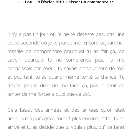
sur
par
Lou
le
9 février 2019
Laisser un commentaire
Il
n’y
a
pas
un
Il n’y a pas un jour où je ne te déteste pas, pas une
jour
seule seconde où je te pardonne. Encore aujourd’hui,
où
je
j’essaie de comprendre pourquoi tu as fait ça, de
ne
savoir pourquoi tu ne comprends pas. Tu me
te
déteste
connaissais par coeur, tu savais presque tout de moi
pas
et pourtant, tu as quand même tenté ta chance. Tu
n’avais pas le droit de me faire ça, pas le droit de
tenter de me forcer à quoi que ce soit.
Cela faisait des années et des années qu’on était
amis, qu’on partageait tout et plus encore, et toi, tu es
arrivé et tu as décidé que tu voulais plus, qu’il te fallait