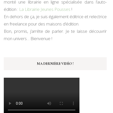
monté une librairie en ligne spécialisée dans l’auto-
édition :
La Librairie Jeunes Pousses
!
En dehors de ça, je suis également éditrice et relectrice
en freelance pour des maisons d’édition.
Bon, promis, j’arrête de parler. Je te laisse découvrir
mon univers… Bienvenue !
MA DERNIÈRE VIDÉO !