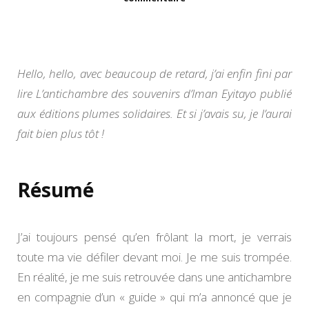
L’antichambre
des
souvenirs
de
Iman
Hello, hello, avec beaucoup de retard, j’ai enfin fini par
Eyitayo
lire L’antichambre des souvenirs d’Iman Eyitayo publié
aux éditions plumes solidaires. Et si j’avais su, je l’aurai
fait bien plus tôt !
Résumé
J’ai toujours pensé qu’en frôlant la mort, je verrais
toute ma vie défiler devant moi. Je me suis trompée.
En réalité, je me suis retrouvée dans une antichambre
en compagnie d’un « guide » qui m’a annoncé que je