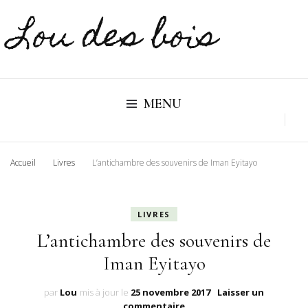
Lou des bois
MENU
Accueil
Livres
L’antichambre des souvenirs de Iman Eyitayo
LIVRES
L’antichambre des souvenirs de
Iman Eyitayo
par
Lou
mis à jour le
25 novembre 2017
Laisser un
sur
commentaire