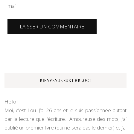
mail.
BIENVENUE SUR LE BLOG !
Hello !
Moi, c’est Lou. J’ai 26 ans et je suis passionnée autant
par la lecture que l’écriture. Amoureuse des mots, j’ai
publié un premier livre (qui ne sera pas le dernier) et j’ai