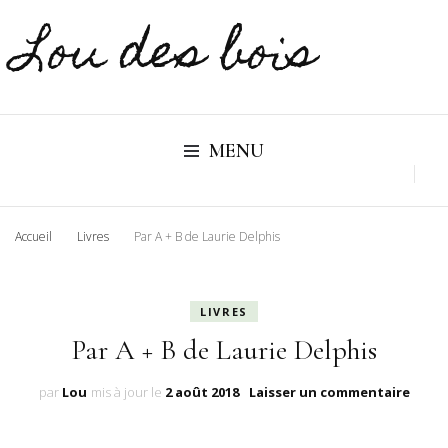
Lou des bois
MENU
Accueil
Livres
Par A + B de Laurie Delphis
LIVRES
Par A + B de Laurie Delphis
sur
par
Lou
mis à jour le
2 août 2018
Laisser un commentaire
Par
A