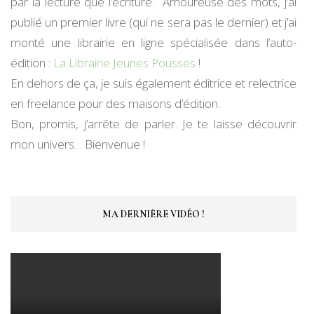
par la lecture que l’écriture. Amoureuse des mots, j’ai
publié un premier livre (qui ne sera pas le dernier) et j’ai
monté une librairie en ligne spécialisée dans l’auto-
édition :
La Librairie Jeunes Pousses
!
En dehors de ça, je suis également éditrice et relectrice
en freelance pour des maisons d’édition.
Bon, promis, j’arrête de parler. Je te laisse découvrir
mon univers… Bienvenue !
MA DERNIÈRE VIDÉO !