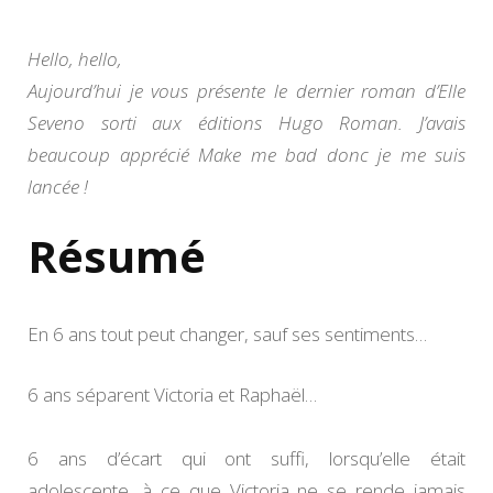
d’El
Sev
Hello, hello,
Aujourd’hui je vous présente le dernier roman d’Elle
Seveno sorti aux éditions Hugo Roman. J’avais
beaucoup apprécié Make me bad donc je me suis
lancée !
Résumé
En 6 ans tout peut changer, sauf ses sentiments…
6 ans séparent Victoria et Raphaël…
6 ans d’écart qui ont suffi, lorsqu’elle était
adolescente, à ce que Victoria ne se rende jamais