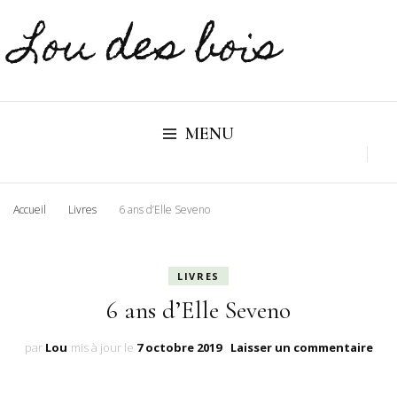
Lou des bois
MENU
Accueil
Livres
6 ans d’Elle Seveno
LIVRES
6 ans d’Elle Seveno
sur
par
Lou
mis à jour le
7 octobre 2019
Laisser un commentaire
6
ans