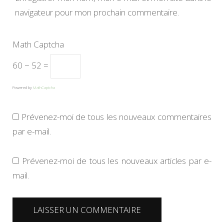
navigateur pour mon prochain commentaire.
Math Captcha
60 − 52 =
Powered by
MathCaptcha
Prévenez-moi de tous les nouveaux commentaires
par e-mail.
Prévenez-moi de tous les nouveaux articles par e-
mail.