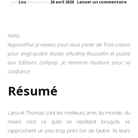
sur
par
Lou
mis à jour le
20 avril 2020
Laisser un commentaire
Trois
coeu
pour
vingt
quat
Hello,
étoil
Aujourd’hui je reviens pour vous parler de Trois coeurs
d’Aud
Rouss
pour vingt-quatre étoiles d’Audrey Rousselin et publié
aux Editions Lollipop. Je remercie l’auteure pour sa
confiance.
Résumé
Lana et Thomas sont les meilleurs amis du monde, du
moins c’est ce qu’ils se répètent lorsqu’ils se
rapprochent un peu trop près l’un de l’autre. Ni leurs