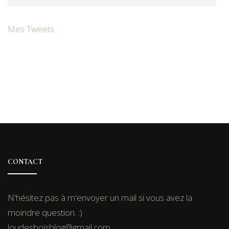
Mes Tweets
CONTACT
N'hésitez pas à m'envoyer un mail si vous avez la
moindre question. :)
loudesboisblog@gmail.com