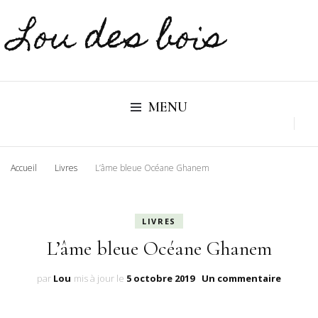
Lou des bois
MENU
Accueil
Livres
L’âme bleue Océane Ghanem
LIVRES
L’âme bleue Océane Ghanem
sur
par
Lou
mis à jour le
5 octobre 2019
Un commentaire
L’âme
bleue