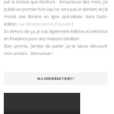
par la lecture que l’écriture. Amoureuse des mots, j’ai
publié un premier livre (qui ne sera pas le dernier) et j’ai
monté une librairie en ligne spécialisée dans l’auto-
édition :
La Librairie Jeunes Pousses
!
En dehors de ça, je suis également éditrice et relectrice
en freelance pour des maisons d’édition.
Bon, promis, j’arrête de parler. Je te laisse découvrir
mon univers… Bienvenue !
MA DERNIÈRE VIDÉO !