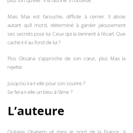
plus fort qu’elle : il la fascine. Il l’obsède.
Mais Max est farouche, difficile à cerner. Il aboie
autant qu’il mord, déterminé à garder jalousement
ses secrets pour lui. Ceux qui la tiennent à l’écart. Que
cache-t-il au fond de lui ?
Plus Oksana s’approche de son cœur, plus Max la
rejette.
Jusqu’où ira-t-elle pour son sourire ?
Se fera-t-elle un bleu à l’âme ?
L’auteure
Océane Ghanem vit dans le nord de la France, à