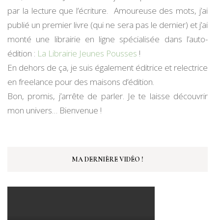
par la lecture que l’écriture. Amoureuse des mots, j’ai
publié un premier livre (qui ne sera pas le dernier) et j’ai
monté une librairie en ligne spécialisée dans l’auto-
édition :
La Librairie Jeunes Pousses
!
En dehors de ça, je suis également éditrice et relectrice
en freelance pour des maisons d’édition.
Bon, promis, j’arrête de parler. Je te laisse découvrir
mon univers… Bienvenue !
MA DERNIÈRE VIDÉO !