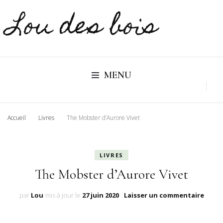
Lou des bois
MENU
Accueil
Livres
The Mobster d’Aurore Vivet
LIVRES
The Mobster d’Aurore Vivet
sur
par
Lou
mis à jour le
27 juin 2020
Laisser un commentaire
The
Mobs