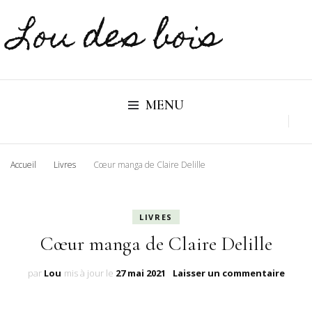
Lou des bois
MENU
Accueil
Livres
Cœur manga de Claire Delille
LIVRES
Cœur manga de Claire Delille
sur
par
Lou
mis à jour le
27 mai 2021
Laisser un commentaire
Cœur
mang