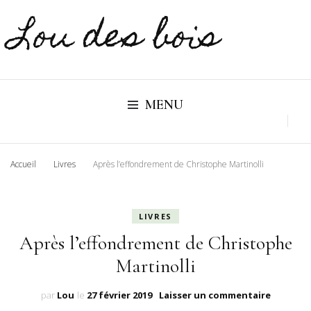
Lou des bois
MENU
Accueil
Livres
Après l’effondrement de Christophe Martinolli
LIVRES
Après l’effondrement de Christophe
Martinolli
sur
par
Lou
le
27 février 2019
Laisser un commentaire
Après