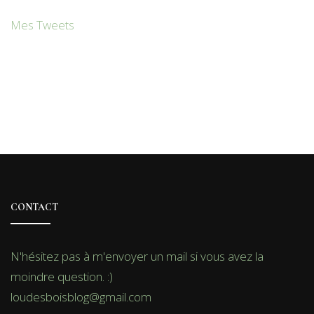
Mes Tweets
CONTACT
N'hésitez pas à m'envoyer un mail si vous avez la
moindre question. :)
loudesboisblog@gmail.com