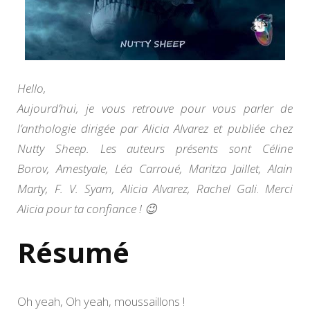
Hello,
Aujourd’hui, je vous retrouve pour vous parler de
l’anthologie dirigée par Alicia Alvarez et publiée chez
Nutty Sheep. Les auteurs présents sont Céline
Borov, Amestyale, Léa Carroué, Maritza Jaillet, Alain
Marty, F. V. Syam, Alicia Alvarez, Rachel Gali
.
Merci
Alicia pour ta confiance ! 😉
Résumé
Oh yeah, Oh yeah, moussaillons !