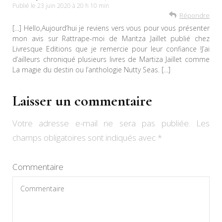
Publié le
23 juin 2020 à 20 h 10 min
Répondre
[…] Hello,Aujourd’hui je reviens vers vous pour vous présenter
mon avis sur Rattrape-moi de Maritza Jaillet publié chez
Livresque Editions que je remercie pour leur confiance !J’ai
d’ailleurs chroniqué plusieurs livres de Martiza Jaillet comme
La magie du destin ou l’anthologie Nutty Seas. […]
Laisser un commentaire
Votre adresse e-mail ne sera pas publiée.
Les
champs obligatoires sont indiqués avec
*
Commentaire