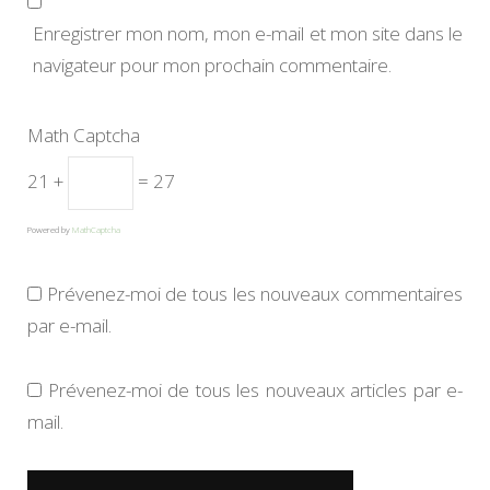
Enregistrer mon nom, mon e-mail et mon site dans le
navigateur pour mon prochain commentaire.
Math Captcha
21 +
= 27
Powered by
MathCaptcha
Prévenez-moi de tous les nouveaux commentaires
par e-mail.
Prévenez-moi de tous les nouveaux articles par e-
mail.