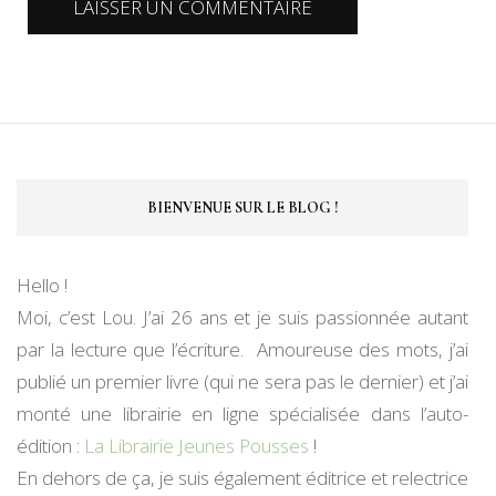
BIENVENUE SUR LE BLOG !
Hello !
Moi, c’est Lou. J’ai 26 ans et je suis passionnée autant
par la lecture que l’écriture. Amoureuse des mots, j’ai
publié un premier livre (qui ne sera pas le dernier) et j’ai
monté une librairie en ligne spécialisée dans l’auto-
édition :
La Librairie Jeunes Pousses
!
En dehors de ça, je suis également éditrice et relectrice