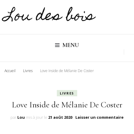
Lou des bois
MENU
Accueil
Livres
Love Inside de Mélanie De Coster
LIVRES
Love Inside de Mélanie De Coster
sur
par
Lou
mis à jour le
21 août 2020
Laisser un commentaire
Love
Insid