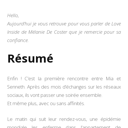
de
Méla
De
Hello,
Cost
Aujourd’hui je vous retrouve pour vous parler de Love
Inside de Mélanie De Coster que je remercie pour sa
confiance.
Résumé
Enfin ! C’est la première rencontre entre Mia et
Senneth. Après des mois d’échanges sur les réseaux
sociaux, ils vont passer une soirée ensemble.
Et même plus, avec ou sans affinités.
Le matin qui suit leur rendez-vous, une épidémie
mondiale les enferme dans l’appartement de