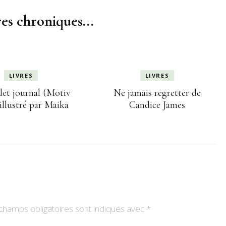
es chroniques...
LIVRES
LIVRES
let journal (Motiv
Ne jamais regretter de
illustré par Maika
Candice James
champs obligatoires sont indiqués avec
*