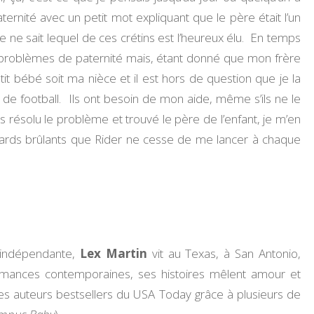
ernité avec un petit mot expliquant que le père était l’un
 ne sait lequel de ces crétins est l’heureux élu. En temps
 problèmes de paternité mais, étant donné que mon frère
tit bébé soit ma nièce et il est hors de question que je la
 de football. Ils ont besoin de mon aide, même s’ils ne le
 résolu le problème et trouvé le père de l’enfant, je m’en
les regards brûlants que Rider ne cesse de me lancer à chaque
e indépendante,
Lex Martin
vit au Texas, à San Antonio,
romances contemporaines, ses histoires mêlent amour et
ie des auteurs bestsellers du USA Today grâce à plusieurs de