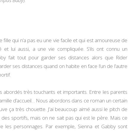
mpus Baby
).
fille qui n’a pas eu une vie facile et qui est amoureuse de
té et lui aussi, a une vie compliquée. S’ils ont connu un
y fait tout pour garder ses distances alors que Rider
garder ses distances quand on habite en face l’un de l’autre
ortif.
jets abordés très touchants et importants. Entre les parents
famille d’accueil… Nous abordons dans ce roman un certain
e ça très chouette. J’ai beaucoup aimé aussi le pitch de
des sportifs, mais on ne sait pas qui est le père. Mais ce
entre les personnages. Par exemple, Sienna et Gabby sont