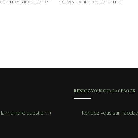
commentaires par e-
nouveaux articles par e-mail.
RENDEZ-VOUS SUR FACEBOOK
la moindre question. :)
Rendez-vous sur Faceb