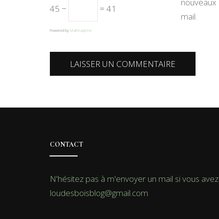
nouveaux 
45 −
= 41
mail.
Powered by
MathCaptcha
CONTACT
N'hésitez pas à m'envoyer un mail si vous avez 
loudesboisblog@gmail.com