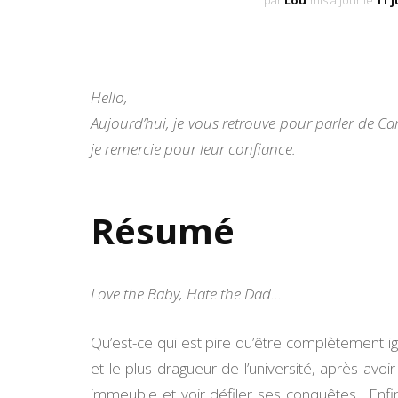
par
Lou
mis à jour le
11 j
Hello,
Aujourd’hui, je vous retrouve pour parler de 
je remercie pour leur confiance.
Résumé
Love the Baby, Hate the Dad…
Qu’est-ce qui est pire qu’être complètement ig
et le plus dragueur de l’université, après avo
immeuble et voir défiler ses conquêtes. Enfin