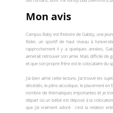
ses romans, dont
The Varsity Dad Dilemma
(
Ca
Mon avis
Campus Baby est l’histoire de Gabby, une jeune 
Rider, un sportif de haut niveau à l’universi
rapprochement il y a quelques années, Gabb
aimerait retrouver son amie. Mais difficile de 
et que son propre frère est le colocataire du sp
J’ai bien aimé cette lecture, j’ai trouvé les su
décédés, le père alcoolique, le placement en 
nombre de thématiques importantes et je trouv
départ où un bébé est déposé à la colocation 
que j’ai vraiment adoré : c’est la relation 