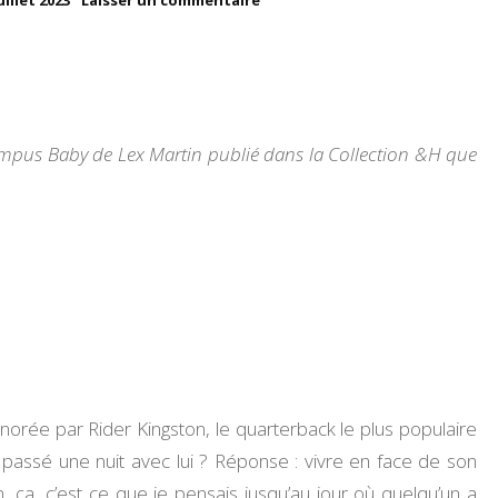
uillet 2023
Laisser un commentaire
Campus
UN PEU DE MOI
Baby
–
Lex
MES TESTS
Martin
VOYAGES
Campus Baby de Lex Martin publié dans la Collection &H que
MES RECOMMANDATIONS
MES CHALLENGES
MA VIE D’ENTREPRENEUSE
norée par Rider Kingston, le quarterback le plus populaire
ir passé une nuit avec lui ? Réponse : vivre en face de son
, ça, c’est ce que je pensais jusqu’au jour où quelqu’un a