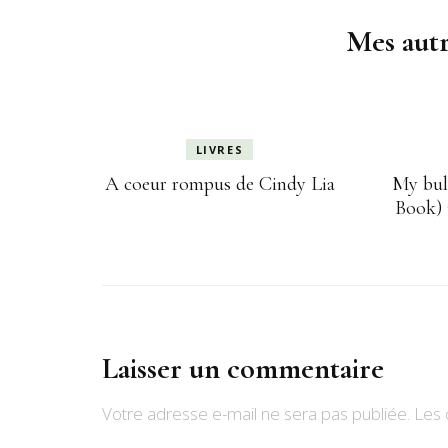
d'article
Mes autr
LIVRES
A coeur rompus de Cindy Lia
My bul
Book) 
Laisser un commentaire
Votre adresse e-mail ne sera pas publiée.
Les 