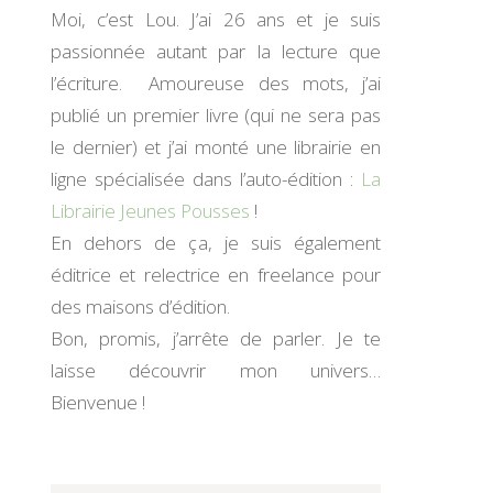
Moi, c’est Lou. J’ai 26 ans et je suis
passionnée autant par la lecture que
l’écriture. Amoureuse des mots, j’ai
publié un premier livre (qui ne sera pas
le dernier) et j’ai monté une librairie en
ligne spécialisée dans l’auto-édition :
La
Librairie Jeunes Pousses
!
En dehors de ça, je suis également
éditrice et relectrice en freelance pour
des maisons d’édition.
Bon, promis, j’arrête de parler. Je te
laisse découvrir mon univers…
Bienvenue !