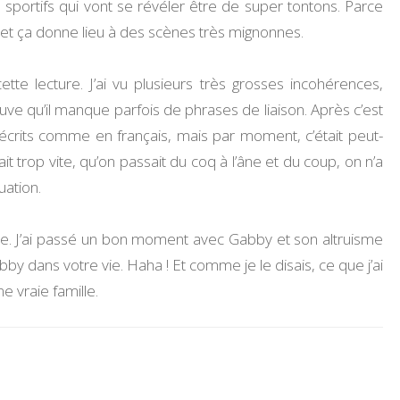
portifs qui vont se révéler être de super tontons. Parce
t et ça donne lieu à des scènes très mignonnes.
te lecture. J’ai vu plusieurs très grosses incohérences,
ouve qu’il manque parfois de phrases de liaison. Après c’est
écrits comme en français, mais par moment, c’était peut-
ait trop vite, qu’on passait du coq à l’âne et du coup, on n’a
uation.
re. J’ai passé un bon moment avec Gabby et son altruisme
y dans votre vie. Haha ! Et comme je le disais, ce que j’ai
e vraie famille.