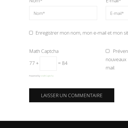
Nom
*
E-mail
*
Enregistrer mon nom, mon e-mail et mon si
Math Captcha
Préve
nouveaux 
77 +
= 84
mail.
Powered by
MathCaptcha