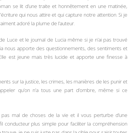
 roman se lit d’une traite et honnêtement en une matinée,
écriture qui nous attire et qui capture notre attention. Si je
i vraiment adoré la plume de l’auteur.
e de Luce et le journal de Lucia même si je n’ai pas trouvé
 Lucia nous apporte des questionnements, des sentiments et
. Elle est jeune mais très lucide et apporte une finesse à
s sur la justice, les crimes, les manières de les punir et
rappeler qu’on n’a tous une part d’ombre, même si ce
 à pas mal de choses de la vie et il vous perturbe d’une
 fil conducteur plus simple pour faciliter la compréhension
rouve, je ne suis juste pas dans la cible pour saisir toutes