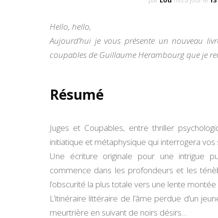
par
Lou
mis à jour le
13
Hello, hello,
Aujourd’hui je vous présente un nouveau livr
coupables de
Guillaume Herambourg que je rem
Résumé
Juges et Coupables, entre thriller psycholog
initiatique et métaphysique qui interrogera vos
Une écriture originale pour une intrigue 
commence dans les profondeurs et les ténèbr
l’obscurité la plus totale vers une lente montée a
L’itinéraire littéraire de l’âme perdue d’un j
meurtrière en suivant de noirs désirs…