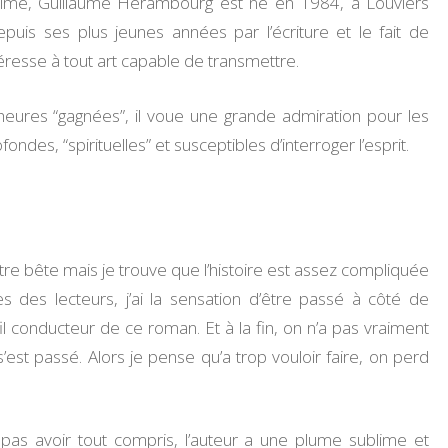
itime, Guillaume Herambourg est né en 1984, à Louviers
uis ses plus jeunes années par l’écriture et le fait de
intéresse à tout art capable de transmettre.
eures “gagnées”, il voue une grande admiration pour les
fondes, “spirituelles” et susceptibles d’interroger l’esprit.
être bête mais je trouve que l’histoire est assez compliquée
 des lecteurs, j’ai la sensation d’être passé à côté de
 fil conducteur de ce roman. Et à la fin, on n’a pas vraiment
l s’est passé. Alors je pense qu’a trop vouloir faire, on perd
ne pas avoir tout compris, l’auteur a une plume sublime et