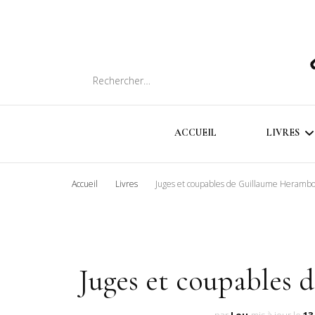
Rechercher :
ACCUEIL
LIVRES
Accueil
Livres
Juges et coupables de Guillaume Heramb
SOMMA
CHRON
LIVRES
Juges et coupables
INTER