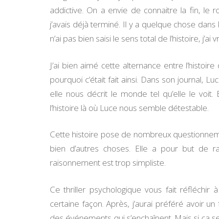
addictive. On a envie de connaitre la fin, le
j’avais déjà terminé. Il y a quelque chose dans l’
n’ai pas bien saisi le sens total de l’histoire, j’a
J’ai bien aimé cette alternance entre l’histoir
pourquoi c’était fait ainsi. Dans son journal,
elle nous décrit le monde tel qu’elle le voit
l’histoire là où Luce nous semble détestable.
Cette histoire pose de nombreux questionnement
bien d’autres choses. Elle a pour but de 
raisonnement est trop simpliste.
Ce thriller psychologique vous fait réfléchir
certaine façon. Après, j’aurai préféré avoir un
des événements qui s’enchaînent. Mais si ça se t