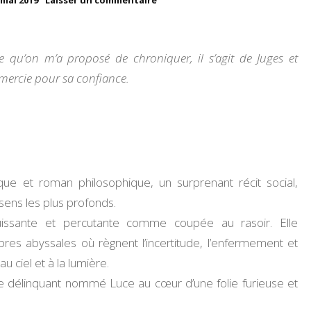
 mai 2019
Laisser un commentaire
Juges
UN PEU DE MOI
et
coupables
de
e qu’on m’a proposé de chroniquer, il s’agit de Juges et
MES TESTS
Guillaume
ercie pour sa confiance.
Herambourg
VOYAGES
MES RECOMMANDATIONS
MES CHALLENGES
ique et roman philosophique, un surprenant récit social,
MA VIE D’ENTREPRENEUSE
 sens les plus profonds.
puissante et percutante comme coupée au rasoir. Elle
es abyssales où règnent l’incertitude, l’enfermement et
u ciel et à la lumière.
eune délinquant nommé Luce au cœur d’une folie furieuse et