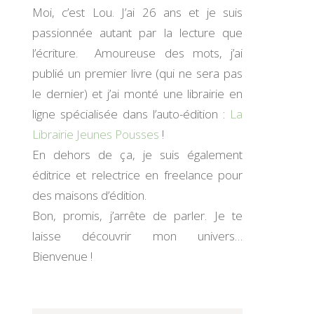
Moi, c’est Lou. J’ai 26 ans et je suis
passionnée autant par la lecture que
l’écriture. Amoureuse des mots, j’ai
publié un premier livre (qui ne sera pas
le dernier) et j’ai monté une librairie en
ligne spécialisée dans l’auto-édition :
La
Librairie Jeunes Pousses
!
En dehors de ça, je suis également
éditrice et relectrice en freelance pour
des maisons d’édition.
Bon, promis, j’arrête de parler. Je te
laisse découvrir mon univers…
Bienvenue !