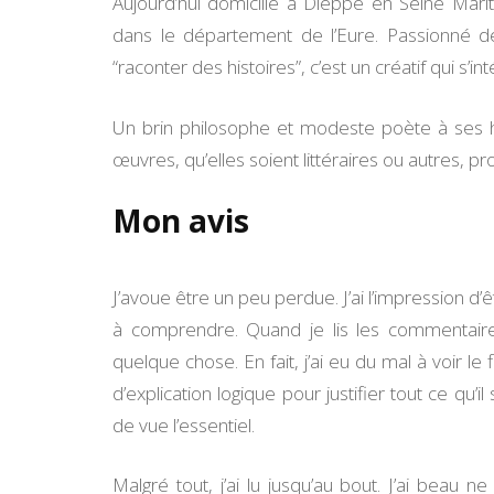
Aujourd’hui domicilié à Dieppe en Seine Mar
dans le département de l’Eure. Passionné dep
“raconter des histoires”, c’est un créatif qui s’
Un brin philosophe et modeste poète à ses h
œuvres, qu’elles soient littéraires ou autres, pro
Mon avis
J’avoue être un peu perdue. J’ai l’impression d’
à comprendre. Quand je lis les commentaires
quelque chose. En fait, j’ai eu du mal à voir le
d’explication logique pour justifier tout ce qu’i
de vue l’essentiel.
Malgré tout, j’ai lu jusqu’au bout. J’ai beau 