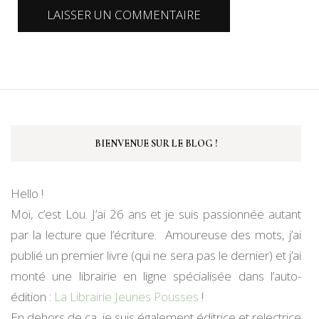
BIENVENUE SUR LE BLOG !
Hello !
Moi, c’est Lou. J’ai 26 ans et je suis passionnée autant
par la lecture que l’écriture. Amoureuse des mots, j’ai
publié un premier livre (qui ne sera pas le dernier) et j’ai
monté une librairie en ligne spécialisée dans l’auto-
édition :
La Librairie Jeunes Pousses
!
En dehors de ça, je suis également éditrice et relectrice