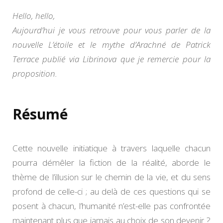
et
Hello, hello,
le
mythe
Aujourd’hui je vous retrouve pour vous parler de la
d’Ara
nouvelle L’étoile et le mythe d’Arachné de Patrick
de
Terrace publié via Librinova que je remercie pour la
Patric
Terra
proposition.
Résumé
Cette nouvelle initiatique à travers laquelle chacun
pourra démêler la fiction de la réalité, aborde le
thème de l’illusion sur le chemin de la vie, et du sens
profond de celle-ci ; au delà de ces questions qui se
posent à chacun, l’humanité n’est-elle pas confrontée
maintenant plus que jamais au choix de son devenir ?