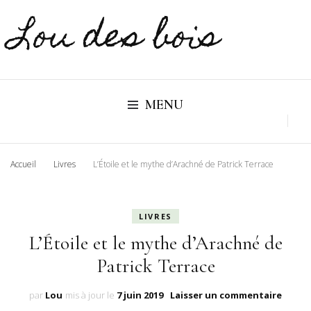
Lou des bois
MENU
Accueil
Livres
L’Étoile et le mythe d’Arachné de Patrick Terrace
LIVRES
L’Étoile et le mythe d’Arachné de
Patrick Terrace
sur
par
Lou
mis à jour le
7 juin 2019
Laisser un commentaire
L’Étoil