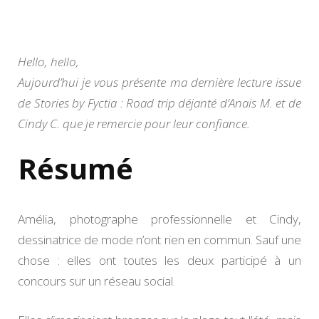
trip
déjanté
(T1)
d’Anais
Hello, hello,
M.
Aujourd’hui je vous présente ma dernière lecture issue
et
Cindy
de Stories by Fyctia : Road trip déjanté d’Anais M. et de
C.
Cindy C. que je remercie pour leur confiance.
Résumé
Amélia, photographe professionnelle et Cindy,
dessinatrice de mode n’ont rien en commun. Sauf une
chose : elles ont toutes les deux participé à un
concours sur un réseau social.