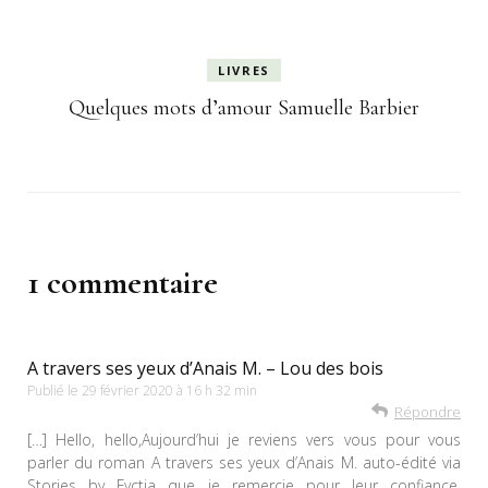
LIVRES
Quelques mots d’amour Samuelle Barbier
1 commentaire
A travers ses yeux d’Anais M. – Lou des bois
Publié le
29 février 2020 à 16 h 32 min
Répondre
[…] Hello, hello,Aujourd’hui je reviens vers vous pour vous
parler du roman A travers ses yeux d’Anais M. auto-édité via
Stories by Fyctia que je remercie pour leur confiance.