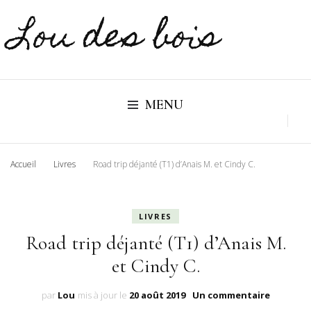
Lou des bois
MENU
Accueil
Livres
Road trip déjanté (T1) d’Anais M. et Cindy C.
LIVRES
Road trip déjanté (T1) d’Anais M.
et Cindy C.
sur
par
Lou
mis à jour le
20 août 2019
Un commentaire
Road