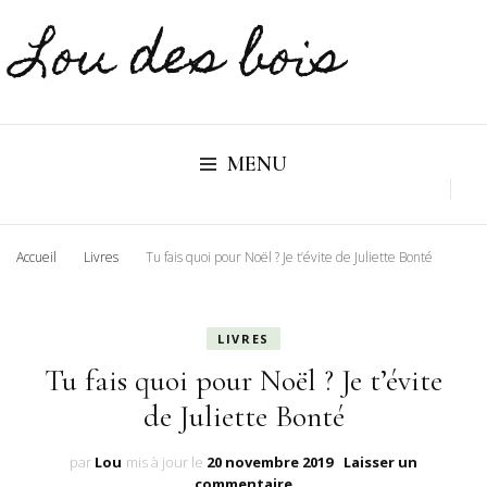
Lou des bois
MENU
Accueil
Livres
Tu fais quoi pour Noël ? Je t’évite de Juliette Bonté
LIVRES
Tu fais quoi pour Noël ? Je t’évite
de Juliette Bonté
par
Lou
mis à jour le
20 novembre 2019
Laisser un
sur
commentaire