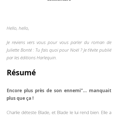
Tu
fais
quoi
pour
Noël
Hello, hello,
?
Je
t’évite
Je reviens vers vous pour vous parler du roman de
de
Juliette Bonté : Tu fais quoi pour Noël ? Je t’évite publié
Juliette
par les éditions Harlequin.
Bonté
Résumé
Encore plus près de son ennemi”… manquait
plus que ça !
Charlie déteste Blade, et Blade le lui rend bien. Elle a