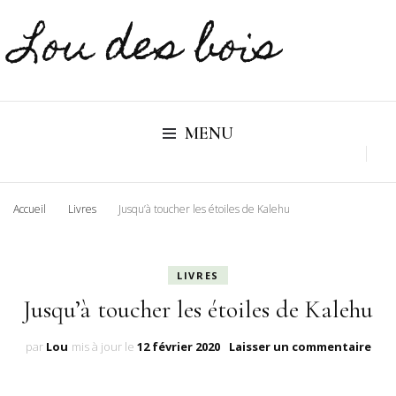
Lou des bois
MENU
Accueil
Livres
Jusqu’à toucher les étoiles de Kalehu
LIVRES
Jusqu’à toucher les étoiles de Kalehu
sur
par
Lou
mis à jour le
12 février 2020
Laisser un commentaire
Jusq
tou