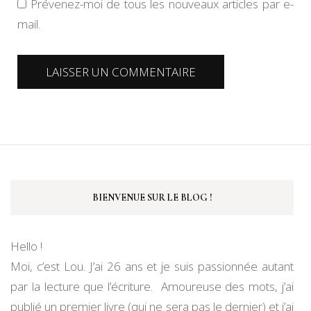
Prévenez-moi de tous les nouveaux articles par e-
mail.
BIENVENUE SUR LE BLOG !
Hello !
Moi, c’est Lou. J’ai 26 ans et je suis passionnée autant
par la lecture que l’écriture. Amoureuse des mots, j’ai
publié un premier livre (qui ne sera pas le dernier) et j’ai