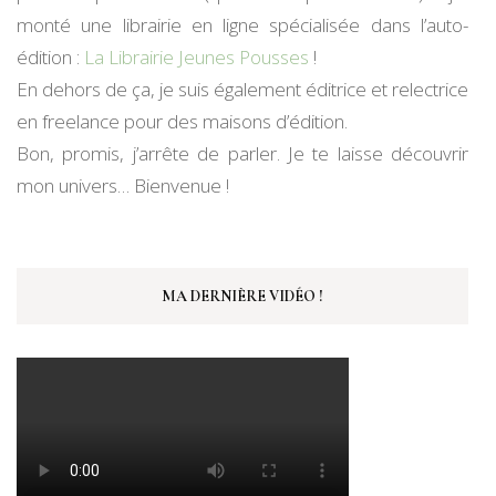
monté une librairie en ligne spécialisée dans l’auto-
édition :
La Librairie Jeunes Pousses
!
En dehors de ça, je suis également éditrice et relectrice
en freelance pour des maisons d’édition.
Bon, promis, j’arrête de parler. Je te laisse découvrir
mon univers… Bienvenue !
MA DERNIÈRE VIDÉO !