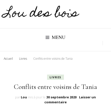
Lou des bois
MENU
Accueil
Livres
Conflits entre voisins de Tania
LIVRES
Conflits entre voisins de Tania
par
Lou
mis à jour le
30 septembre 2020
Laisser un
sur
commentaire
Conflits