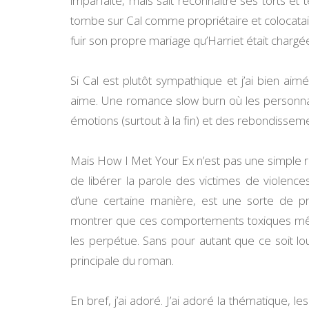
imparfaite, mais sait reconnaître ses torts et
tombe sur Cal comme propriétaire et colocataire
fuir son propre mariage qu’Harriet était chargé
Si Cal est plutôt sympathique et j’ai bien a
aime. Une romance slow burn où les personnag
émotions (surtout à la fin) et des rebondissem
Mais How I Met Your Ex n’est pas une simple r
de libérer la parole des victimes de violenc
d’une certaine manière, est une sorte de pr
montrer que ces comportements toxiques même s
les perpétue. Sans pour autant que ce soit lo
principale du roman.
En bref, j’ai adoré. J’ai adoré la thématique,