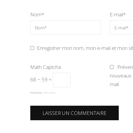
Nom
*
E-mail
*
Enregistrer mon nom, mon e-mail et mon si
Math Captcha
Préve
nouveaux 
68 − 59 =
mail.
Powered by
MathCaptcha