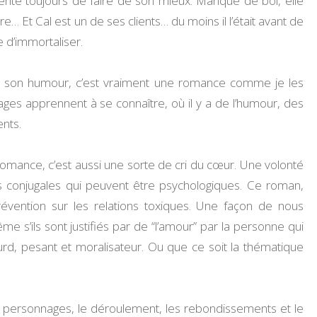
 tente toujours de faire de son mieux. Manque de bol, elle
… Et Cal est un de ses clients… du moins il l’était avant de
e d’immortaliser.
imé son humour, c’est vraiment une romance comme je les
es apprennent à se connaître, où il y a de l’humour, des
ents.
omance, c’est aussi une sorte de cri du cœur. Une volonté
es conjugales qui peuvent être psychologiques. Ce roman,
évention sur les relations toxiques. Une façon de nous
’ils sont justifiés par de “l’amour” par la personne qui
urd, pesant et moralisateur. Ou que ce soit la thématique
 les personnages, le déroulement, les rebondissements et le