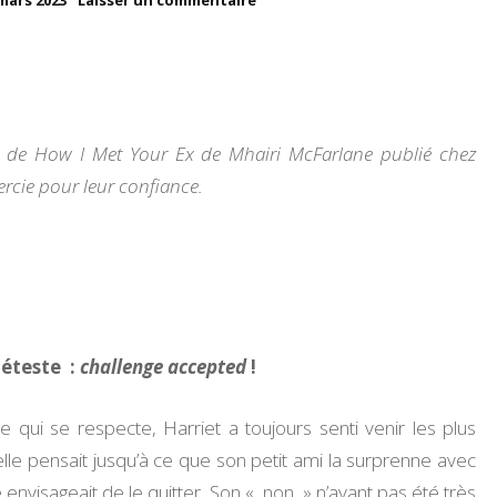
mars 2023
Laisser un commentaire
How
UN PEU DE MOI
I
Met
Your
MES TESTS
Ex
–
VOYAGES
er de How I Met Your Ex de Mhairi McFarlane publié chez
Mhairi
McFarlane
rcie pour leur confiance.
MES RECOMMANDATIONS
MES CHALLENGES
MA VIE D’ENTREPRENEUSE
déteste :
challenge accepted
!
i se respecte, Harriet a toujours senti venir les plus
lle pensait jusqu’à ce que son petit ami la surprenne avec
visageait de le quitter. Son « non » n’ayant pas été très