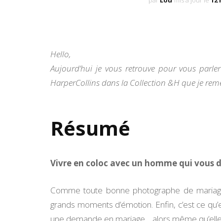
par
Lou
mis à jour le
12 
Hello,
Aujourd’hui je vous retrouve pour vous parl
HarperCollins dans la Collection &H que je reme
Résumé
Vivre en coloc avec un homme qui vous 
Comme toute bonne photographe de mariage qu
grands moments d’émotion. Enfin, c’est ce qu’e
une demande en mariage… alors même qu’elle en