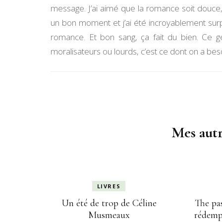
message. J’ai aimé que la romance soit douce, 
un bon moment et j’ai été incroyablement surp
romance. Et bon sang, ça fait du bien. Ce g
moralisateurs ou lourds, c’est ce dont on a beso
Navigation
d'article
Mes autr
LIVRES
Un été de trop de Céline
The pas
Musmeaux
rédemp