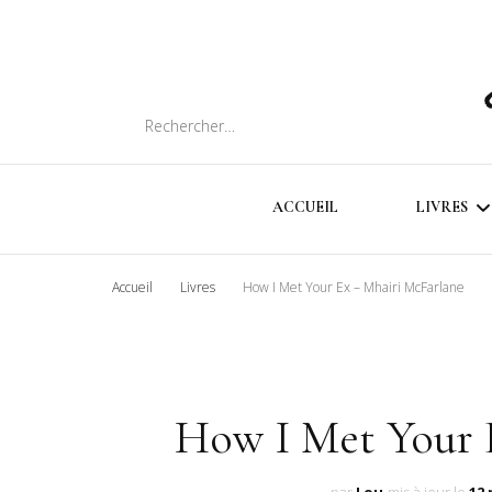
Rechercher :
ACCUEIL
LIVRES
Accueil
Livres
How I Met Your Ex – Mhairi McFarlane
SOMMA
CHRON
LIVRES
How I Met Your 
INTER